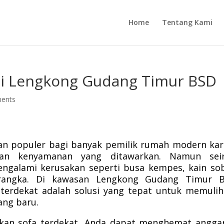
Home
Tentang Kami
di Lengkong Gudang Timur BSD
ents
ihan populer bagi banyak pemilik rumah modern ka
s, dan kenyamanan yang ditawarkan. Namun seir
ngalami kerusakan seperti busa kempes, kain so
n rangka. Di kawasan Lengkong Gudang Timur B
terdekat adalah solusi yang tepat untuk memuli
ang baru.
kan sofa terdekat, Anda dapat menghemat angga