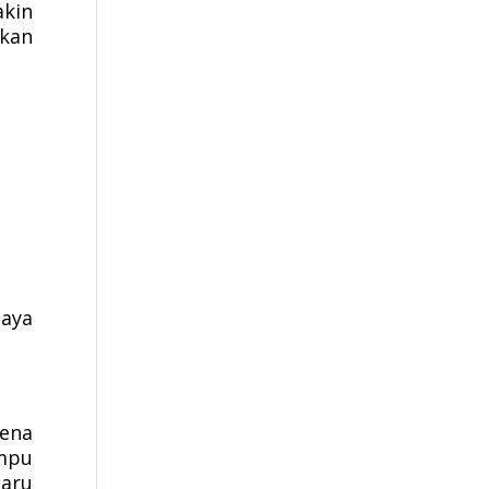
akin
kan
iaya
ena
ampu
baru