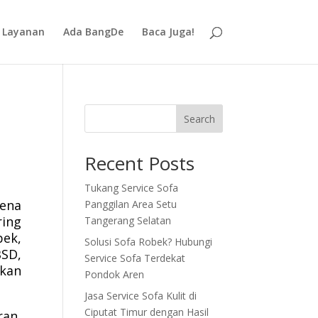
Layanan
Ada BangDe
Baca Juga!
Search
Recent Posts
Tukang Service Sofa
rena
Panggilan Area Setu
ing
Tangerang Selatan
bek,
Solusi Sofa Robek? Hubungi
SD,
Service Sofa Terdekat
hkan
Pondok Aren
Jasa Service Sofa Kulit di
Ciputat Timur dengan Hasil
ran,