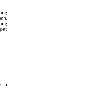
ang
mah,
yang
apat
erlu