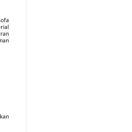
sofa
ial
aran
nan
ukan