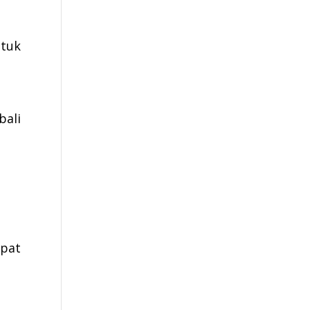
tuk
bali
epat