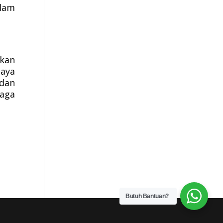
alam
tkan
iaya
 dan
jaga
Butuh Bantuan?