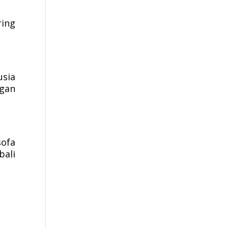
ring
usia
ngan
sofa
bali