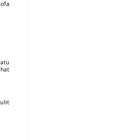
sofa
yatu
ihat
ulit