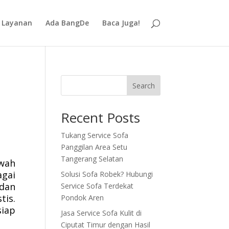
Layanan
Ada BangDe
Baca Juga!
Search
Recent Posts
Tukang Service Sofa
Panggilan Area Setu
Tangerang Selatan
ewah
agai
Solusi Sofa Robek? Hubungi
 dan
Service Sofa Terdekat
tis.
Pondok Aren
siap
Jasa Service Sofa Kulit di
Ciputat Timur dengan Hasil