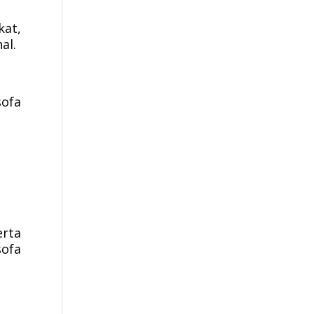
kat,
al.
sofa
erta
sofa